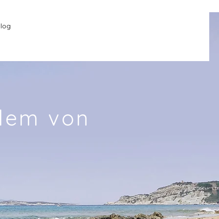
log
edem von