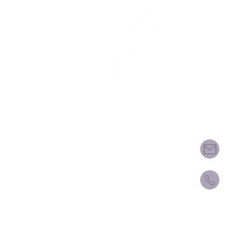
Prax
Praxis P
Le Chêne
Avenue 
1009 Pu
www.che
Cookies
Impressum Datenschutz
© 2023 Nicole Vimala Wilson