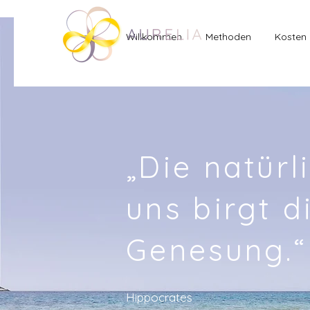
Willkommen
Methoden
Kosten
„Die natürl
uns birgt d
Genesung.“
Hippocrates